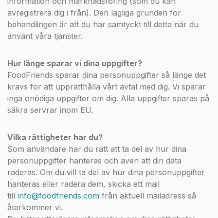
information och marknadsföring (som du kan
avregistrera dig i från). Den lagliga grunden för
behandlingen är att du har samtyckt till detta när du
använt våra tjänster.
Hur länge sparar vi dina uppgifter?
FoodFriends sparar dina personuppgifter så länge det
krävs för att upprätthålla vårt avtal med dig. Vi sparar
inga onödiga uppgifter om dig. Alla uppgifter sparas på
säkra servrar inom EU.
Vilka rättigheter har du?
Som användare har du rätt att ta del av hur dina
personuppgifter hanteras och även att din data
raderas. Om du vill ta del av hur dina personuppgifter
hanteras eller radera dem, skicka ett mail
till
info@foodfriends.com
från aktuell mailadress så
återkommer vi.